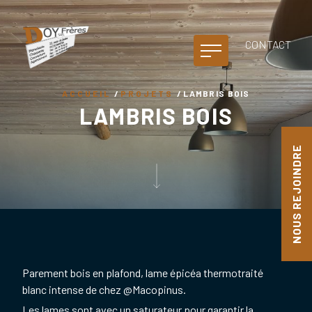
RECRUTEMENT
NOS MÉTIERS
CONTACT
RÉALISATIONS
ACCUEIL
/
PROJETS
/
LAMBRIS BOIS
CONTACT
LAMBRIS BOIS
NOUS REJOINDRE
Parement bois en plafond, lame épicéa thermotraité
blanc intense de chez @Macopinus.
Les lames sont avec un saturateur pour garantir la